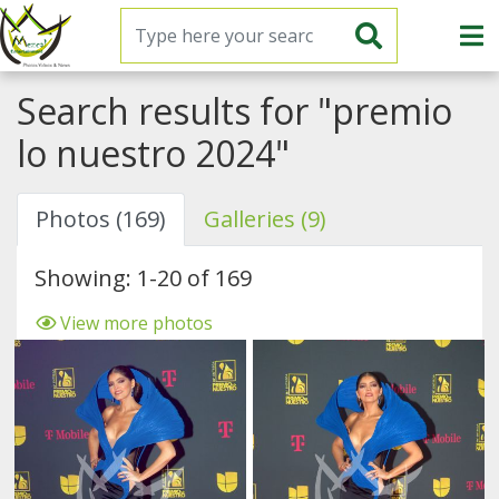
Mezcal Entertainment
Search results for "premio
Unparalell access to latin stars photos online
lo nuestro 2024"
News
Photos (169)
Galleries (9)
Galleries
Showing: 1-20 of 169
Photos
View more photos
Contact us
Login
YouTube: PREGÚNTANOS por el Archivo MezcalTV
Aylín Mujica e hijo Mauro