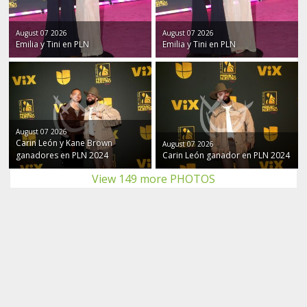
August 07 2026
August 07 2026
Emilia y Tini en PLN
Emilia y Tini en PLN
August 07 2026
Carin León y Kane Brown
August 07 2026
ganadores en PLN 2024
Carin León ganador en PLN 2024
View 149 more PHOTOS