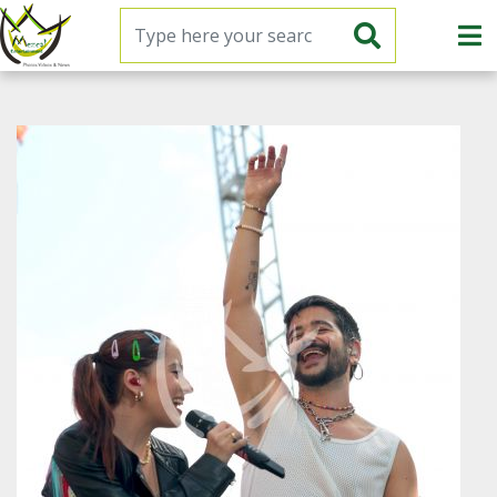
Mezcal Entertainment
Unparalell access to latin stars photos online
News
Galleries
Photos
Contact us
Login
YouTube: PREGÚNTANOS por el Archivo MezcalTV
Aylín Mujica e hijo Mauro