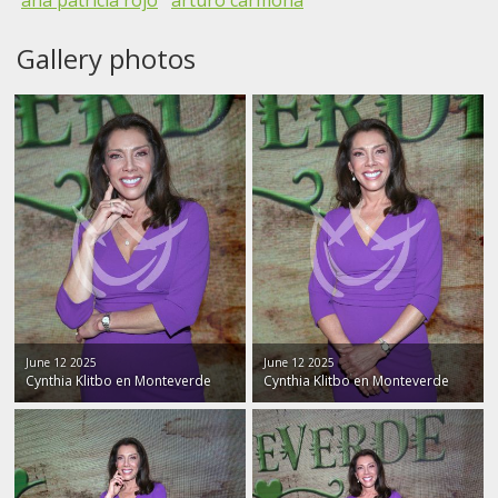
ana patricia rojo
arturo carmona
José Eduardo Derbez y novia
Gallery photos
Mario Cimarro y esposa
June 12 2025
June 12 2025
Cynthia Klitbo en Monteverde
Cynthia Klitbo en Monteverde