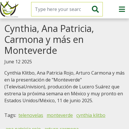
Mezcal Entertainment
Cynthia, Ana Patricia,
Unparalell access to latin stars photos online
Carmona y más en
News
Monteverde
Galleries
June 12 2025
Photos
Cynthia Klitbo, Ana Patricia Rojo, Arturo Carmona y más
en la presentación de "Monteverde"
Contact us
(TelevisaUnivision), producción de Lucero Suárez que
estrena la próxima semana en México y muy pronto en
Login
Estados Unidos/México, 11 de junio 2025.
YouTube: PREGÚNTANOS por el Archivo MezcalTV
Tags:
telenovelas
monteverde
cynthia klitbo
Aylín Mujica e hijo Mauro